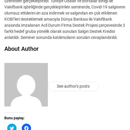
üzerinden gerçekleştirildi. Türkiye Odalar ve Borsalar Birliği ile
Vakıfbank işbirliğinde gerçekleştirilen seminerde, Covid-19 salgınının
olumsuz etkilerini en aza indirmek ve salgından en çok etkilenen
KOBİ’leri desteklemek amacıyla Dünya Bankası ile VakıfBank
arasında imzalanan Acil Durum Firma Destek Projesi çerçevesinde 3
farklı hedef gruba yönelik olarak sunulan Salgın Destek Kredisi
anlatıldı. Seminer sonunda katılımcıların soruları cevaplandırıldı.
About Author
See author's posts
Bunu paylaş:
T
F