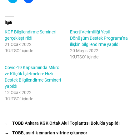
w
a
i
c
t
e
t
b
e
o
r
o
İlgili
ü
k
z
'
KGF Bilgilendirme Semineri
Enerji Verimliliği Yeşil
e
t
r
a
gerçekleştirildi
Dönüşüm Destek Programı’na
i
p
21 Ocak 2022
ilişkin bilgilendirme yapıldı
n
a
d
y
"KUTSO" içinde
20 Mayıs 2022
e
l
"KUTSO" içinde
p
a
a
ş
y
m
Covid-19 Kapsamında Mikro
l
a
ve Küçük İşletmelere Hızlı
a
k
ş
i
Destek Bilgilendirme Semineri
m
ç
yapıldı
a
i
k
n
12 Ocak 2022
i
t
ç
ı
"KUTSO" içinde
i
k
n
l
t
a
ı
y
k
ı
l
n
←
TOBB Ankara KGK Ortak Akıl Toplantısı Bolu’da yapıldı
a
(
y
Y
→
TOBB, asırlık çınarları vitrine çıkarıyor
ı
e
n
n