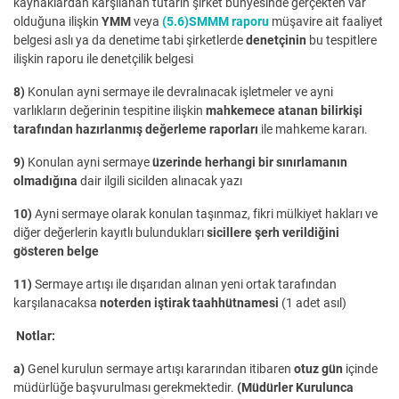
kaynaklardan karşılanan tutarın şirket bünyesinde gerçekten var
olduğuna ilişkin
YMM
veya
(5.6)SMMM raporu
müşavire ait faaliyet
belgesi aslı ya da denetime tabi şirketlerde
denetçinin
bu tespitlere
ilişkin raporu ile denetçilik belgesi
8)
Konulan ayni sermaye ile devralınacak işletmeler ve ayni
varlıkların değerinin tespitine ilişkin
mahkemece atanan bilirkişi
tarafından hazırlanmış değerleme raporları
ile mahkeme kararı.
9)
Konulan ayni sermaye
üzerinde herhangi bir sınırlamanın
olmadığına
dair ilgili sicilden alınacak yazı
10)
Ayni sermaye olarak konulan taşınmaz, fikri mülkiyet hakları ve
diğer değerlerin kayıtlı bulundukları
sicillere şerh verildiğini
gösteren belge
11)
Sermaye artışı ile dışarıdan alınan yeni ortak tarafından
karşılanacaksa
noterden iştirak taahhütnamesi
(1 adet asıl)
Notlar:
a)
Genel kurulun sermaye artışı kararından itibaren
otuz gün
içinde
müdürlüğe başvurulması gerekmektedir.
(Müdürler Kurulunca