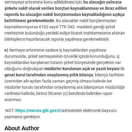
sermayeye artırımına konu edilebilmesi için;
bu alacağın yalnızca
şirkete nakit olarak verilen borçtan kaynaklanması ve ibraz edilen
raporda bu alacağın nakdi borçlanmadan kaynakladığının açıkça
belirtilmesi gerekmektedir.
Bu alacaklar nakit borçlanmadan
kaynaklanmıyorsa 6102 sayılı TTK 343. maddesi gereği şirket
merkezinin bulunduğu yerdeki asliye ticaret mahkemesince atanan
bilirkişilerce hazırlanacak raporla yapılması gerekmektedir.
e)
Sermaye artırımının sadece iç kaynaklardan yapılması
durumunda, şirket sermayesinin özvarlık içinde korunduğunu, iç
kaynaklardan karşılanan tutarın şirket bünyesinde gerçekten var
olduğunu doğrulayan
müdürler kurulunun açık ve yazılı beyanı
ile
genel kurul tarafından onaylanmış yıllık bilanço
, bilanço tarihinin
üzerinden altı aydan fazla zaman geçmiş olması halinde ise
müdürler kurulu tarafından onaylanmış ara bilançonun müdürlüğe
verilmesi halinde, birinci fıkranın (c) bendinde belirtilen rapor
aranmaz.
NOT:
https://mersis.gtb.gov.tr/
adresinden elektronik başvuru
yapmanız gerekiyor.
About Author