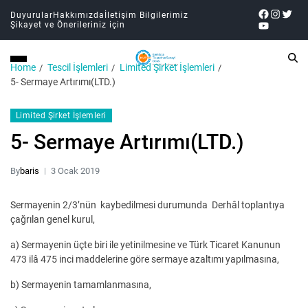
Duyurular
Hakkımızda
İletişim Bilgilerimiz
Şikayet ve Önerileriniz için
Home
Tescil İşlemleri
Limited Şirket İşlemleri
5- Sermaye Artırımı(LTD.)
Limited Şirket İşlemleri
5- Sermaye Artırımı(LTD.)
By
baris
3 Ocak 2019
Sermayenin 2/3’nün kaybedilmesi durumunda Derhâl toplantıya
çağrılan genel kurul,
a) Sermayenin üçte biri ile yetinilmesine ve Türk Ticaret Kanunun
473 ilâ 475 inci maddelerine göre sermaye azaltımı yapılmasına,
b) Sermayenin tamamlanmasına,