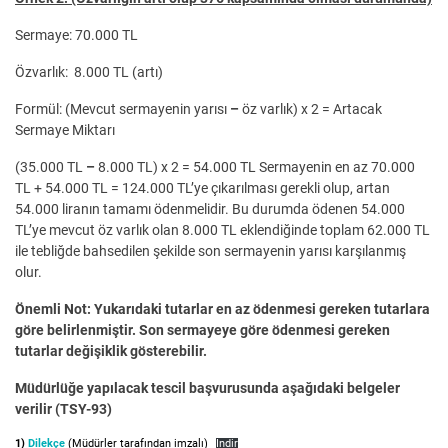
Sermaye: 70.000 TL
Özvarlık: 8.000 TL (artı)
Formül: (Mevcut sermayenin yarısı
–
öz varlık) x 2 = Artacak
Sermaye Miktarı
(35.000 TL
–
8.000 TL) x 2 = 54.000 TL Sermayenin en az 70.000
TL + 54.000 TL = 124.000 TL’ye çıkarılması gerekli olup, artan
54.000 liranın tamamı ödenmelidir. Bu durumda ödenen 54.000
TL’ye mevcut öz varlık olan 8.000 TL eklendiğinde toplam 62.000 TL
ile tebliğde bahsedilen şekilde son sermayenin yarısı karşılanmış
olur.
Önemli Not: Yukarıdaki tutarlar en az ödenmesi gereken tutarlara
göre belirlenmiştir. Son sermayeye göre ödenmesi gereken
tutarlar değişiklik gösterebilir.
Müdürlüğe yapılacak tescil başvurusunda aşağıdaki belgeler
verilir (TSY-93)
1)
Dilekçe
(Müdürler tarafından imzalı)
İndir