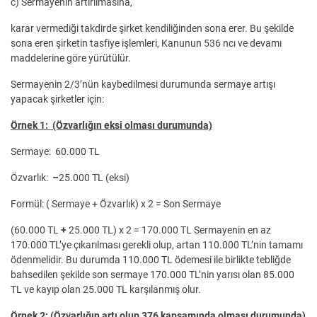
c) Sermayenin artırılmasına,
karar vermediği takdirde şirket kendiliğinden sona erer. Bu şekilde
sona eren şirketin tasfiye işlemleri, Kanunun 536 ncı ve devamı
maddelerine göre yürütülür.
Sermayenin 2/3’nün kaybedilmesi durumunda sermaye artışı
yapacak şirketler için:
Örnek 1: (Özvarlığın eksi olması durumunda)
Sermaye: 60.000 TL
Özvarlık:
–
25.000 TL (eksi)
Formül: ( Sermaye + Özvarlık) x 2 = Son Sermaye
(60.000 TL
+
25.000 TL) x 2 = 170.000 TL Sermayenin en az
170.000 TL’ye çıkarılması gerekli olup, artan 110.000 TL’nin tamamı
ödenmelidir. Bu durumda 110.000 TL ödemesi ile birlikte tebliğde
bahsedilen şekilde son sermaye 170.000 TL’nin yarısı olan 85.000
TL ve kayıp olan 25.000 TL karşılanmış olur.
Örnek 2: (Özvarlığın artı olup 376 kapsamında olması durumunda)