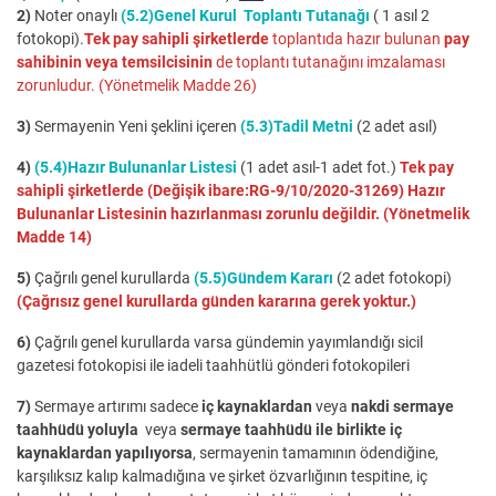
2)
Noter onaylı
(5.2)Genel Kurul Toplantı Tutanağı
( 1 asıl 2
fotokopi).
Tek pay sahipli şirketlerde
toplantıda hazır bulunan
pay
sahibinin veya temsilcisinin
de toplantı tutanağını imzalaması
zorunludur. (Yönetmelik Madde 26)
3)
Sermayenin Yeni şeklini içeren
(5.3)Tadil Metni
(2 adet asıl)
4)
(5.4)Hazır Bulunanlar Listesi
(1 adet asıl-1 adet fot.)
Tek pay
sahipli şirketlerde (Değişik ibare:RG-9/10/2020-31269) Hazır
Bulunanlar Listesinin hazırlanması zorunlu değildir. (Yönetmelik
Madde 14)
5)
Çağrılı genel kurullarda
(5.5)Gündem Kararı
(2 adet fotokopi)
(Çağrısız genel kurullarda günden kararına gerek yoktur.)
6)
Çağrılı genel kurullarda varsa gündemin yayımlandığı sicil
gazetesi fotokopisi ile iadeli taahhütlü gönderi fotokopileri
7)
Sermaye artırımı sadece
iç kaynaklardan
veya
nakdi sermaye
taahhüdü yoluyla
veya
sermaye taahhüdü ile birlikte iç
kaynaklardan yapılıyorsa
, sermayenin tamamının ödendiğine,
karşılıksız kalıp kalmadığına ve şirket özvarlığının tespitine, iç