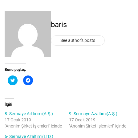
baris
See author's posts
Bunu paylaş:
T
F
w
a
i
c
t
e
t
b
e
o
r
o
İlgili
ü
k
z
'
8- Sermaye Arttırımı(A.Ş.)
9- Sermaye Azaltımı(A.Ş.)
e
t
r
a
17 Ocak 2019
17 Ocak 2019
i
p
"Anonim Şirket İşlemleri" içinde
"Anonim Şirket İşlemleri" içinde
n
a
d
y
e
l
6- Sermaye Azaltımı(LTD.)