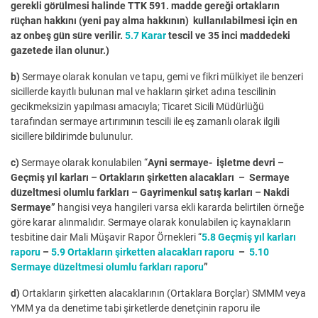
gerekli görülmesi halinde TTK 591. madde gereği ortakların
rüçhan hakkını (yeni pay alma hakkının) kullanılabilmesi için en
az onbeş gün süre verilir.
5.7 Karar
tescil ve 35 inci maddedeki
gazetede ilan olunur.)
b)
Sermaye olarak konulan ve tapu, gemi ve fikri mülkiyet ile benzeri
sicillerde kayıtlı bulunan mal ve hakların şirket adına tescilinin
gecikmeksizin yapılması amacıyla; Ticaret Sicili Müdürlüğü
tarafından sermaye artırımının tescili ile eş zamanlı olarak ilgili
sicillere bildirimde bulunulur.
c)
Sermaye olarak konulabilen “
Ayni sermaye- İşletme devri –
Geçmiş yıl karları – Ortakların şirketten alacakları – Sermaye
düzeltmesi olumlu farkları – Gayrimenkul satış karları – Nakdi
Sermaye”
hangisi veya hangileri varsa ekli kararda belirtilen örneğe
göre karar alınmalıdır. Sermaye olarak konulabilen iç kaynakların
tesbitine dair Mali Müşavir Rapor Örnekleri “
5.8 Geçmiş yıl karları
raporu
–
5.9 Ortakların şirketten alacakları raporu
–
5.10
Sermaye düzeltmesi olumlu farkları raporu
”
d)
Ortakların şirketten alacaklarının (Ortaklara Borçlar) SMMM veya
YMM ya da denetime tabi şirketlerde denetçinin raporu ile