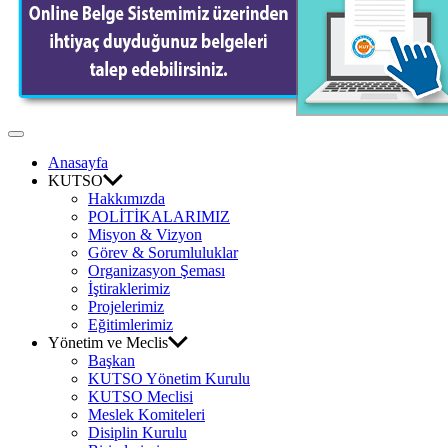
Odası
Off
Canvas
Anasayfa
KUTSO
Hakkımızda
POLİTİKALARIMIZ
Misyon & Vizyon
Görev & Sorumluluklar
Organizasyon Şeması
İştiraklerimiz
Projelerimiz
Eğitimlerimiz
Yönetim ve Meclis
Başkan
KUTSO Yönetim Kurulu
KUTSO Meclisi
Meslek Komiteleri
Disiplin Kurulu