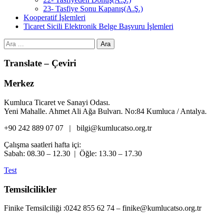
23- Tasfiye Sonu Kapanış(A.Ş.)
Kooperatif İşlemleri
Ticaret Sicili Elektronik Belge Başvuru İşlemleri
Arama:
Translate – Çeviri
Merkez
Kumluca Ticaret ve Sanayi Odası.
Yeni Mahalle. Ahmet Ali Ağa Bulvarı. No:84 Kumluca / Antalya.
+90 242 889 07 07 | bilgi@kumlucatso.org.tr
Çalışma saatleri hafta içi:
Sabah: 08.30 – 12.30 | Öğle: 13.30 – 17.30
Test
Temsilcilikler
Finike Temsilciliği :0242 855 62 74 – finike@kumlucatso.org.tr