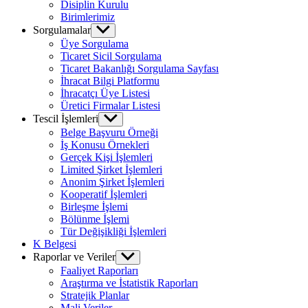
Disiplin Kurulu
Birimlerimiz
Sorgulamalar
Show
sub
Üye Sorgulama
menu
Ticaret Sicil Sorgulama
Ticaret Bakanlığı Sorgulama Sayfası
İhracat Bilgi Platformu
İhracatçı Üye Listesi
Üretici Firmalar Listesi
Tescil İşlemleri
Show
sub
Belge Başvuru Örneği
menu
İş Konusu Örnekleri
Gerçek Kişi İşlemleri
Limited Şirket İşlemleri
Anonim Şirket İşlemleri
Kooperatif İşlemleri
Birleşme İşlemi
Bölünme İşlemi
Tür Değişikliği İşlemleri
K Belgesi
Raporlar ve Veriler
Show
sub
Faaliyet Raporları
menu
Araştırma ve İstatistik Raporları
Stratejik Planlar
Mali Veriler