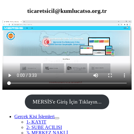
ticaretsicil@kumlucatso.org.tr
MERSİS'e Giriş İçin Tıklayın...
Gerçek Kişi İşlemleri
1- KAYIT
2- ŞUBE AÇILIŞI
3- MERKEZ NAKLİ