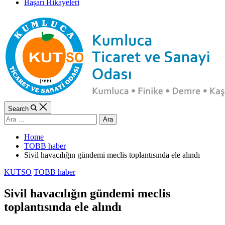
Başarı Hikayeleri
Search
Arama:
Home
TOBB haber
Sivil havacılığın gündemi meclis toplantısında ele alındı
Categories
KUTSO
TOBB haber
Sivil havacılığın gündemi meclis
toplantısında ele alındı