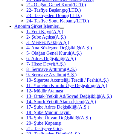
21- Olağan Genel Kurul(LTD.)
22- Tasfiye Başlangıç(LTD.)
23- Tasfiyeden Dönüş(LTD.)
24- Tasfiye Sonu Kapanış(LTD.)
Anonim Şirket İşlemleri
1- Yeni Kayıt(A.Ş.)
2- Şube Açılışı(A.Ş.)
3- Merkez Nakli(A.Ş.)
4- Ana Sözleşme Değişikliği(A.Ş.)
5- Olağan Genel Kurul(A.Ş.)
6- Adres Değişikliği(A.Ş.)
7- Hisse Devri(A.Ş.)
8- Sermaye Arttırımı(A.Ş.)
9- Sermaye Azaltımı(A.Ş.)
10- Sigarota Acenteliği Tescili / Feshi(A.Ş.)
11- Yönetim Kurulu Üye Değişikliği(A.Ş.)
12- Müdür Ataması
13- Ortak-Yetkili Ad/Soyad Değişikliği(A.Ş.)
14- Sınırlı Yetkili Atama İşlemi(A.Ş.)
17- Şube Adres Değişikliği(A.Ş.)
18- Şube Müdür Tayini
19- Şube Ünvan Değişikliği(A.Ş.)
20- Şube Kapanışı
21- Tasfiyeye Giriş
22- Tasfiyeden Dönüş(A.Ş.)