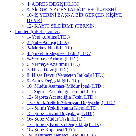
4- ADRES DEĞİŞİKLİĞİ
9- SİGORTA ACENTALIĞI TESCİL/FESHİ
10- İŞ YERİNİ BAŞKA BİR GERÇEK KİŞİYE
DEVRİ
12- KAYIT SİLDİRME (TERKİN)
Limited Şirket İşlemleri
1- Yeni kuruluş(LTD.)
2- Şube Açılışı(LTD.)
3- Merkez Nakli(LTD.)
4- Şirket Sözleşmesi Tadili(LTD.)
5- Sermaye Artırımı(LTD.)
6- Sermaye Azaltımı(LTD.)
7- Hisse Devri(LTD.)
8- Hisse Devri (Veraseten İntikal)(LTD.)
9- Adres Değişikliği(LTD.)
10- Müdür Ataması/ Müdür İptali(LTD.)
11- Sigorta Acenteliği Tescili(LTD.)
12- Sigorta Acenteliğin Feshi(LTD.)
13- Ortak-Yetkili Ad/Soyad Değişikliği(LTD.)
14- Sınırlı Yetkili Atama İşlemi(LTD.)
15- Şube Unvan Değişikliği(LTD.)
16- Şube Müdür Tayini(LTD.)
17- Şube İş Konusu Değişikliği(LTD.)
18- Şube Kapanış(LTD.)
19- Bağımsız Denetçi Tescili(LTD.)