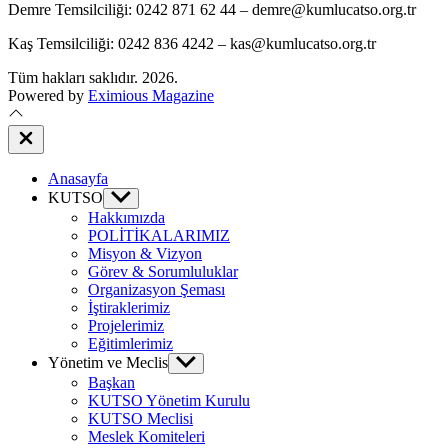
Demre Temsilciliği: 0242 871 62 44 – demre@kumlucatso.org.tr
Kaş Temsilciliği: 0242 836 4242 – kas@kumlucatso.org.tr
Tüm hakları saklıdır. 2026.
Powered by
Eximious Magazine
Close
Off
Canvas
Anasayfa
KUTSO
Show
sub
Hakkımızda
menu
POLİTİKALARIMIZ
Misyon & Vizyon
Görev & Sorumluluklar
Organizasyon Şeması
İştiraklerimiz
Projelerimiz
Eğitimlerimiz
Yönetim ve Meclis
Show
sub
Başkan
menu
KUTSO Yönetim Kurulu
KUTSO Meclisi
Meslek Komiteleri