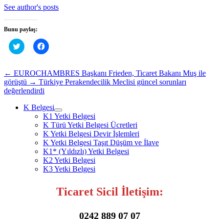
See author's posts
Bunu paylaş:
Twitter
Facebook'ta
üzerinde
paylaşmak
paylaşmak
için
için
tıklayın
tıklayın
(Yeni
←
EUROCHAMBRES Başkanı Frieden, Ticaret Bakanı Muş ile
(Yeni
pencerede
görüştü
→
Türkiye Perakendecilik Meclisi güncel sorunları
pencerede
açılır)
açılır)
değerlendirdi
K Belgesi
K1 Yetki Belgesi
K Türü Yetki Belgesi Ücretleri
K Yetki Belgesi Devir İşlemleri
K Yetki Belgesi Taşıt Düşüm ve İlave
K1* (Yıldızlı) Yetki Belgesi
K2 Yetki Belgesi
K3 Yetki Belgesi
Ticaret Sicil İletişim:
0242 889 07 07