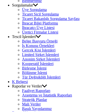
Birimlerimiz
Sorgulamalar
Üye Sorgulama
Ticaret Sicil Sorgulama
Ticaret Bakanlığı Sorgulama Sayfası
İhracat Bilgi Platformu
İhracatçı Üye Listesi
Üretici Firmalar Listesi
Tescil İşlemleri
Belge Başvuru Örneği
İş Konusu Örnekleri
Gerçek Kişi İşlemleri
Limited Şirket İşlemleri
Anonim Şirket İşlemleri
Kooperatif İşlemleri
Birleşme İşlemi
Bölünme İşlemi
Tür Değişikliği İşlemleri
K Belgesi
Raporlar ve Veriler
Faaliyet Raporları
Araştırma ve İstatistik Raporları
Stratejik Planlar
Mali Veriler
Basılı Yayınlarımız