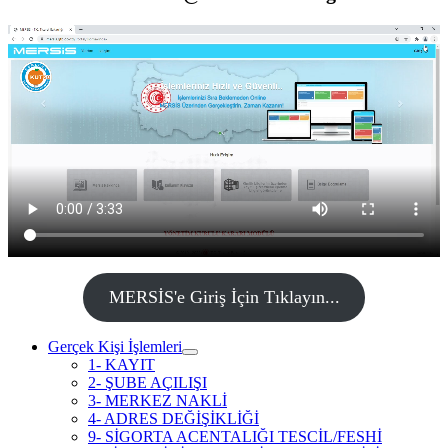
MERSİS'e Giriş İçin Tıklayın...
Gerçek Kişi İşlemleri
1- KAYIT
2- ŞUBE AÇILIŞI
3- MERKEZ NAKLİ
4- ADRES DEĞİŞİKLİĞİ
9- SİGORTA ACENTALIĞI TESCİL/FESHİ