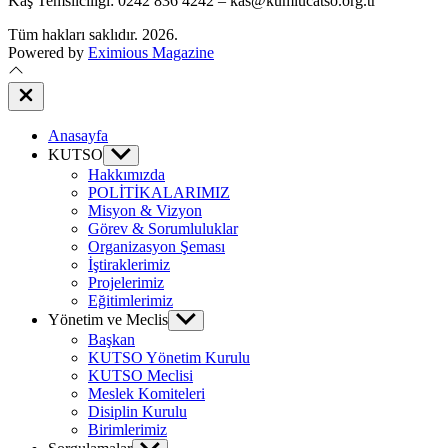
Kaş Temsilciliği: 0242 836 4242 – kas@kumlucatso.org.tr
Tüm hakları saklıdır. 2026.
Powered by
Eximious Magazine
Close
Off
Canvas
Anasayfa
KUTSO
Show
sub
Hakkımızda
menu
POLİTİKALARIMIZ
Misyon & Vizyon
Görev & Sorumluluklar
Organizasyon Şeması
İştiraklerimiz
Projelerimiz
Eğitimlerimiz
Yönetim ve Meclis
Show
sub
Başkan
menu
KUTSO Yönetim Kurulu
KUTSO Meclisi
Meslek Komiteleri
Disiplin Kurulu
Birimlerimiz