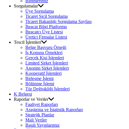
Birimlerimiz
Sorgulamalar
Üye Sorgulama
Ticaret Sicil Sorgulama
Ticaret Bakanlığı Sorgulama Sayfası
İhracat Bilgi Platformu
İhracatçı Üye Listesi
Üretici Firmalar Listesi
Tescil İşlemleri
Belge Başvuru Örneği
İş Konusu Örnekleri
Gerçek Kişi İşlemleri
Limited Şirket İşlemleri
Anonim Şirket İşlemleri
Kooperatif İşlemleri
Birleşme İşlemi
Bölünme İşlemi
Tür Değişikliği İşlemleri
K Belgesi
Raporlar ve Veriler
Faaliyet Raporları
Araştırma ve İstatistik Raporları
Stratejik Planlar
Mali Veriler
Basılı Yayınlarımız