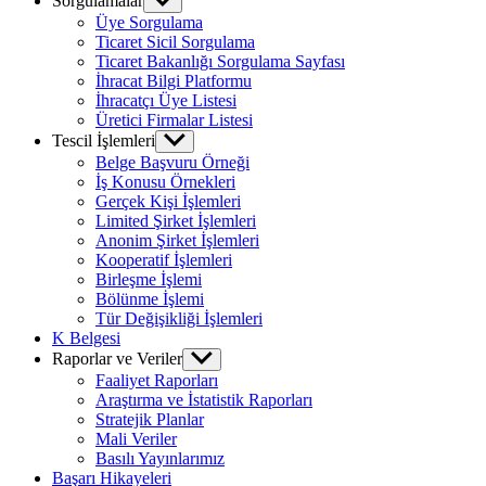
Sorgulamalar
Show
sub
Üye Sorgulama
menu
Ticaret Sicil Sorgulama
Ticaret Bakanlığı Sorgulama Sayfası
İhracat Bilgi Platformu
İhracatçı Üye Listesi
Üretici Firmalar Listesi
Tescil İşlemleri
Show
sub
Belge Başvuru Örneği
menu
İş Konusu Örnekleri
Gerçek Kişi İşlemleri
Limited Şirket İşlemleri
Anonim Şirket İşlemleri
Kooperatif İşlemleri
Birleşme İşlemi
Bölünme İşlemi
Tür Değişikliği İşlemleri
K Belgesi
Raporlar ve Veriler
Show
sub
Faaliyet Raporları
menu
Araştırma ve İstatistik Raporları
Stratejik Planlar
Mali Veriler
Basılı Yayınlarımız
Başarı Hikayeleri