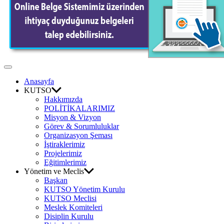
Odası
Off
Canvas
Anasayfa
KUTSO
Hakkımızda
POLİTİKALARIMIZ
Misyon & Vizyon
Görev & Sorumluluklar
Organizasyon Şeması
İştiraklerimiz
Projelerimiz
Eğitimlerimiz
Yönetim ve Meclis
Başkan
KUTSO Yönetim Kurulu
KUTSO Meclisi
Meslek Komiteleri
Disiplin Kurulu