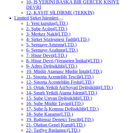
10- İŞ YERİNİ BAŞKA BİR GERÇEK KİŞİYE
DEVRİ
12- KAYIT SİLDİRME (TERKİN)
Limited Şirket İşlemleri
1- Yeni kuruluş(LTD.)
2- Şube Açılışı(LTD.)
3- Merkez Nakli(LTD.)
4- Şirket Sözleşmesi Tadili(LTD.)
5- Sermaye Artırımı(LTD.)
6- Sermaye Azaltımı(LTD.)
7- Hisse Devri(LTD.)
8- Hisse Devri (Veraseten İntikal)(LTD.)
9- Adres Değişikliği(LTD.)
10- Müdür Ataması/ Müdür İptali(LTD.)
11- Sigorta Acenteliği Tescili(LTD.)
12- Sigorta Acenteliğin Feshi(LTD.)
13- Ortak-Yetkili Ad/Soyad Değişikliği(LTD.)
14- Sınırlı Yetkili Atama İşlemi(LTD.)
15- Şube Unvan Değişikliği(LTD.)
16- Şube Müdür Tayini(LTD.)
17- Şube İş Konusu Değişikliği(LTD.)
18- Şube Kapanış(LTD.)
19- Bağımsız Denetçi Tescili(LTD.)
21- Olağan Genel Kurul(LTD.)
22- Tasfiye Başlangıç(LTD.)