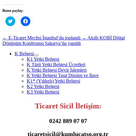
Bunu paylaş:
Twitter
Facebook'ta
üzerinde
paylaşmak
paylaşmak
için
için
tıklayın
tıklayın
(Yeni
←
E-Ticaret Meclisi İstanbul’da toplandı
→
Akıllı KOBİ Dijital
(Yeni
pencerede
Dönüşüm Konferansı Sakarya’da yapıldı
pencerede
açılır)
açılır)
K Belgesi
K1 Yetki Belgesi
K Türü Yetki Belgesi Ücretleri
K Yetki Belgesi Devir İşlemleri
K Yetki Belgesi Taşıt Düşüm ve İlave
K1* (Yıldızlı) Yetki Belgesi
K2 Yetki Belgesi
K3 Yetki Belgesi
Ticaret Sicil İletişim:
0242 889 07 07
ticaretsicil@kumlucatso.org.tr