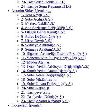
23- Tasfiyeden Dönüş(LTD.)
24- Tasfiye Sonu Kapanış(LTD.)
Anonim Şirket İşlemleri
1- Yeni Kayıt(A.Ş.)
2- Şube Açılışı(A.Ş.)
3- Merkez Nakli(A.Ş.)
4- Ana Sözleşme Değişikliği(A.Ş.)
5- Olağan Genel Kurul(A.Ş.)
6- Adres Değişikliği(A.Ş.)
7- Hisse Devri(A.Ş.)
8- Sermaye Arttırımı(A.Ş.)
9- Sermaye Azaltımı(A.Ş.)
10- Sigarota Acenteliği Tescili / Feshi(A.Ş.)
11- Yönetim Kurulu Üye Değişikliği(A.Ş.)
12- Müdür Ataması
13- Ortak-Yetkili Ad/Soyad Değişikliği(A.Ş.)
14- Sınırlı Yetkili Atama İşlemi(A.Ş.)
17- Şube Adres Değişikliği(A.Ş.)
18- Şube Müdür Tayini
19- Şube Ünvan Değişikliği(A.Ş.)
20- Şube Kapanışı
21- Tasfiyeye Giriş
22- Tasfiyeden Dönüş(A.Ş.)
23- Tasfiye Sonu Kapanış(A.Ş.)
Kooperatif İşlemleri