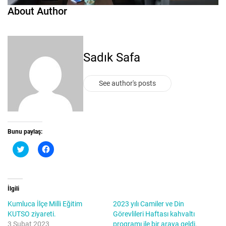
About Author
Sadık Safa
See author's posts
Bunu paylaş:
T
F
w
a
i
c
t
e
t
b
e
o
r
o
İlgili
ü
k
z
'
Kumluca İlçe Milli Eğitim
2023 yılı Camiler ve Din
e
t
r
a
KUTSO ziyareti.
Görevlileri Haftası kahvaltı
i
p
3 Şubat 2023
programı ile bir araya geldi.