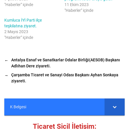
n
a
d
y
"Haberler" içinde
11 Ekim 2023
e
l
"Haberler" içinde
p
a
a
ş
y
m
Kumluca İYİ Parti ilçe
l
a
teşkilatına ziyaret.
a
k
ş
i
2 Mayıs 2023
m
ç
"Haberler" içinde
a
i
k
n
i
t
ç
ı
i
k
n
l
←
Antalya Esnaf ve Sanatkarlar Odalar Birliği(AESOB) Başkanı
t
a
ı
y
Adlıhan Dere ziyareti.
k
ı
l
n
→
Çarşamba Ticaret ve Sanayi Odası Başkanı Ayhan Sonkaya
a
(
y
Y
ziyareti.
ı
e
n
n
(
i
Y
p
e
e
n
n
i
c
K Belgesi
p
e
e
r
n
e
c
d
e
e
Ticaret Sicil İletişim:
r
a