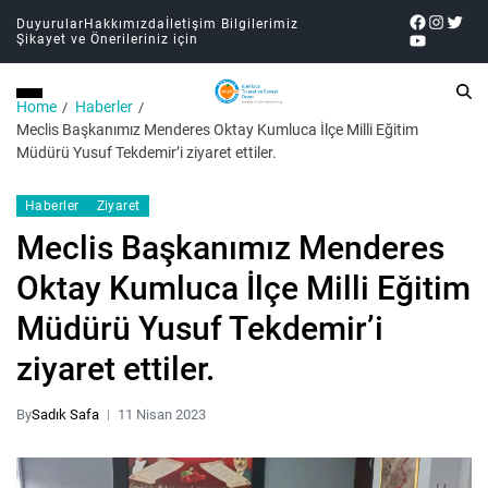
Duyurular
Hakkımızda
İletişim Bilgilerimiz
Şikayet ve Önerileriniz için
Home
Haberler
Meclis Başkanımız Menderes Oktay Kumluca İlçe Milli Eğitim
Müdürü Yusuf Tekdemir’i ziyaret ettiler.
Haberler
Ziyaret
Meclis Başkanımız Menderes
Oktay Kumluca İlçe Milli Eğitim
Müdürü Yusuf Tekdemir’i
ziyaret ettiler.
By
Sadık Safa
11 Nisan 2023