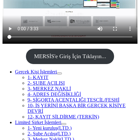
MERSİS'e Giriş İçin Tıklayın...
Gerçek Kişi İşlemleri
1- KAYIT
2- ŞUBE AÇILIŞI
3- MERKEZ NAKLİ
4- ADRES DEĞİŞİKLİĞİ
9- SİGORTA ACENTALIĞI TESCİL/FESHİ
10- İŞ YERİNİ BAŞKA BİR GERÇEK KİŞİYE
DEVRİ
12- KAYIT SİLDİRME (TERKİN)
Limited Şirket İşlemleri
1- Yeni kuruluş(LTD.)
2- Şube Açılışı(LTD.)
3- Merkez Nakli(LTD.)