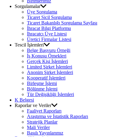
Birimlerimiz
Sorgulamalar
Üye Sorgulama
Ticaret Sicil Sorgulama
Ticaret Bakanlığı Sorgulama Sayfası
İhracat Bilgi Platformu
İhracatçı Üye Listesi
Üretici Firmalar Listesi
Tescil İşlemleri
Belge Başvuru Örneği
İş Konusu Örnekleri
Gerçek Kişi İşlemleri
Limited Şirket İşlemleri
Anonim Şirket İşlemleri
Kooperatif İşlemleri
Birleşme İşlemi
Bölünme İşlemi
Tür Değişikliği İşlemleri
K Belgesi
Raporlar ve Veriler
Faaliyet Raporları
Araştırma ve İstatistik Raporları
Stratejik Planlar
Mali Veriler
Basılı Yayınlarımız