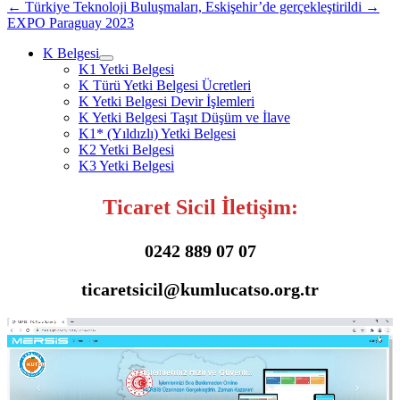
tıklayın
(Yeni
←
Türkiye Teknoloji Buluşmaları, Eskişehir’de gerçekleştirildi
→
(Yeni
pencerede
EXPO Paraguay 2023
pencerede
açılır)
açılır)
K Belgesi
K1 Yetki Belgesi
K Türü Yetki Belgesi Ücretleri
K Yetki Belgesi Devir İşlemleri
K Yetki Belgesi Taşıt Düşüm ve İlave
K1* (Yıldızlı) Yetki Belgesi
K2 Yetki Belgesi
K3 Yetki Belgesi
Ticaret Sicil İletişim:
0242 889 07 07
ticaretsicil@kumlucatso.org.tr