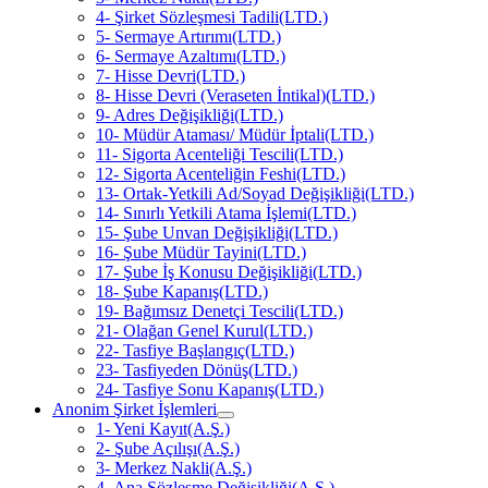
4- Şirket Sözleşmesi Tadili(LTD.)
5- Sermaye Artırımı(LTD.)
6- Sermaye Azaltımı(LTD.)
7- Hisse Devri(LTD.)
8- Hisse Devri (Veraseten İntikal)(LTD.)
9- Adres Değişikliği(LTD.)
10- Müdür Ataması/ Müdür İptali(LTD.)
11- Sigorta Acenteliği Tescili(LTD.)
12- Sigorta Acenteliğin Feshi(LTD.)
13- Ortak-Yetkili Ad/Soyad Değişikliği(LTD.)
14- Sınırlı Yetkili Atama İşlemi(LTD.)
15- Şube Unvan Değişikliği(LTD.)
16- Şube Müdür Tayini(LTD.)
17- Şube İş Konusu Değişikliği(LTD.)
18- Şube Kapanış(LTD.)
19- Bağımsız Denetçi Tescili(LTD.)
21- Olağan Genel Kurul(LTD.)
22- Tasfiye Başlangıç(LTD.)
23- Tasfiyeden Dönüş(LTD.)
24- Tasfiye Sonu Kapanış(LTD.)
Anonim Şirket İşlemleri
1- Yeni Kayıt(A.Ş.)
2- Şube Açılışı(A.Ş.)
3- Merkez Nakli(A.Ş.)
4- Ana Sözleşme Değişikliği(A.Ş.)