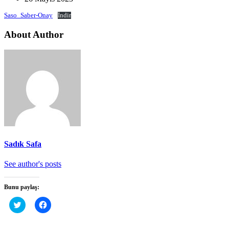
Saso_Saber-Onay
İndir
About Author
Sadık Safa
See author's posts
Bunu paylaş:
Twitter
Facebook'ta
üzerinde
paylaşmak
paylaşmak
için
için
tıklayın