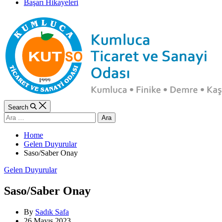
Başarı Hikayeleri
Search
Arama:
Home
Gelen Duyurular
Saso/Saber Onay
Categories
Gelen Duyurular
Saso/Saber Onay
By
Sadık Safa
26 Mayıs 2023