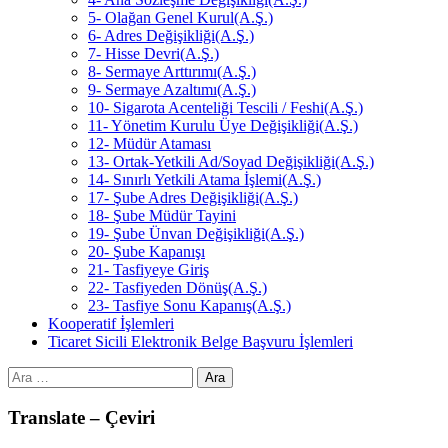
5- Olağan Genel Kurul(A.Ş.)
6- Adres Değişikliği(A.Ş.)
7- Hisse Devri(A.Ş.)
8- Sermaye Arttırımı(A.Ş.)
9- Sermaye Azaltımı(A.Ş.)
10- Sigarota Acenteliği Tescili / Feshi(A.Ş.)
11- Yönetim Kurulu Üye Değişikliği(A.Ş.)
12- Müdür Ataması
13- Ortak-Yetkili Ad/Soyad Değişikliği(A.Ş.)
14- Sınırlı Yetkili Atama İşlemi(A.Ş.)
17- Şube Adres Değişikliği(A.Ş.)
18- Şube Müdür Tayini
19- Şube Ünvan Değişikliği(A.Ş.)
20- Şube Kapanışı
21- Tasfiyeye Giriş
22- Tasfiyeden Dönüş(A.Ş.)
23- Tasfiye Sonu Kapanış(A.Ş.)
Kooperatif İşlemleri
Ticaret Sicili Elektronik Belge Başvuru İşlemleri
Arama:
Translate – Çeviri