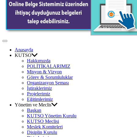
Odası
Off
Canvas
Anasayfa
KUTSO
Hakkımızda
POLİTİKALARIMIZ
Misyon & Vizyon
Görev & Sorumluluklar
Organizasyon Şeması
İştiraklerimiz
Projelerimiz
Eğitimlerimiz
Yönetim ve Meclis
Başkan
KUTSO Yönetim Kurulu
KUTSO Meclisi
Meslek Komiteleri
Disiplin Kurulu