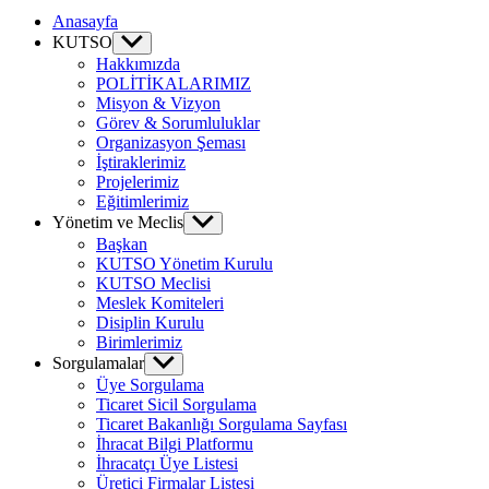
Canvas
Anasayfa
KUTSO
Show
sub
Hakkımızda
menu
POLİTİKALARIMIZ
Misyon & Vizyon
Görev & Sorumluluklar
Organizasyon Şeması
İştiraklerimiz
Projelerimiz
Eğitimlerimiz
Yönetim ve Meclis
Show
sub
Başkan
menu
KUTSO Yönetim Kurulu
KUTSO Meclisi
Meslek Komiteleri
Disiplin Kurulu
Birimlerimiz
Sorgulamalar
Show
sub
Üye Sorgulama
menu
Ticaret Sicil Sorgulama
Ticaret Bakanlığı Sorgulama Sayfası
İhracat Bilgi Platformu
İhracatçı Üye Listesi
Üretici Firmalar Listesi