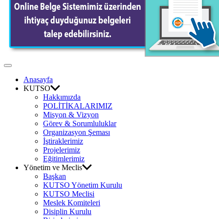
Odası
Off
Canvas
Anasayfa
KUTSO
Hakkımızda
POLİTİKALARIMIZ
Misyon & Vizyon
Görev & Sorumluluklar
Organizasyon Şeması
İştiraklerimiz
Projelerimiz
Eğitimlerimiz
Yönetim ve Meclis
Başkan
KUTSO Yönetim Kurulu
KUTSO Meclisi
Meslek Komiteleri
Disiplin Kurulu