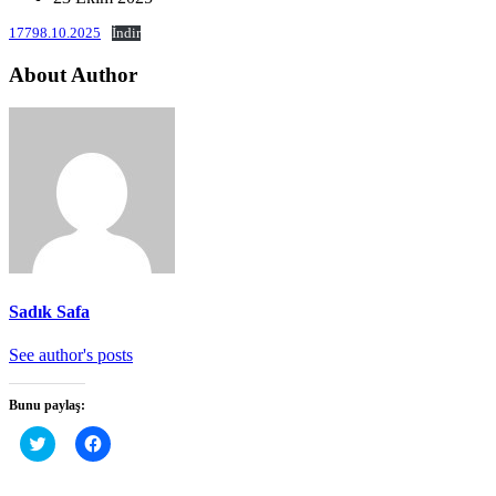
17798.10.2025
İndir
About Author
Sadık Safa
See author's posts
Bunu paylaş:
Twitter
Facebook'ta
üzerinde
paylaşmak
paylaşmak
için
için
tıklayın