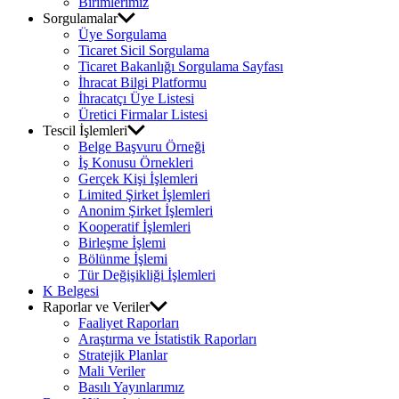
Birimlerimiz
Sorgulamalar
Üye Sorgulama
Ticaret Sicil Sorgulama
Ticaret Bakanlığı Sorgulama Sayfası
İhracat Bilgi Platformu
İhracatçı Üye Listesi
Üretici Firmalar Listesi
Tescil İşlemleri
Belge Başvuru Örneği
İş Konusu Örnekleri
Gerçek Kişi İşlemleri
Limited Şirket İşlemleri
Anonim Şirket İşlemleri
Kooperatif İşlemleri
Birleşme İşlemi
Bölünme İşlemi
Tür Değişikliği İşlemleri
K Belgesi
Raporlar ve Veriler
Faaliyet Raporları
Araştırma ve İstatistik Raporları
Stratejik Planlar
Mali Veriler
Basılı Yayınlarımız