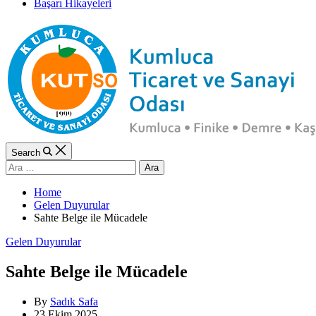
Başarı Hikayeleri
Search
Arama:
Home
Gelen Duyurular
Sahte Belge ile Mücadele
Categories
Gelen Duyurular
Sahte Belge ile Mücadele
By
Sadık Safa
23 Ekim 2025