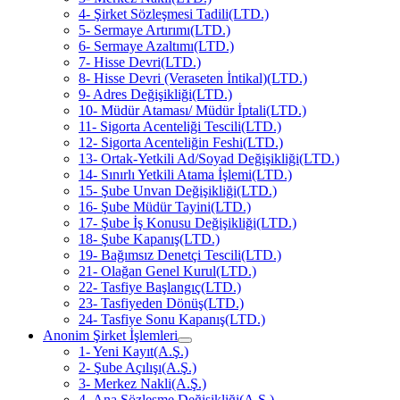
4- Şirket Sözleşmesi Tadili(LTD.)
5- Sermaye Artırımı(LTD.)
6- Sermaye Azaltımı(LTD.)
7- Hisse Devri(LTD.)
8- Hisse Devri (Veraseten İntikal)(LTD.)
9- Adres Değişikliği(LTD.)
10- Müdür Ataması/ Müdür İptali(LTD.)
11- Sigorta Acenteliği Tescili(LTD.)
12- Sigorta Acenteliğin Feshi(LTD.)
13- Ortak-Yetkili Ad/Soyad Değişikliği(LTD.)
14- Sınırlı Yetkili Atama İşlemi(LTD.)
15- Şube Unvan Değişikliği(LTD.)
16- Şube Müdür Tayini(LTD.)
17- Şube İş Konusu Değişikliği(LTD.)
18- Şube Kapanış(LTD.)
19- Bağımsız Denetçi Tescili(LTD.)
21- Olağan Genel Kurul(LTD.)
22- Tasfiye Başlangıç(LTD.)
23- Tasfiyeden Dönüş(LTD.)
24- Tasfiye Sonu Kapanış(LTD.)
Anonim Şirket İşlemleri
1- Yeni Kayıt(A.Ş.)
2- Şube Açılışı(A.Ş.)
3- Merkez Nakli(A.Ş.)
4- Ana Sözleşme Değişikliği(A.Ş.)