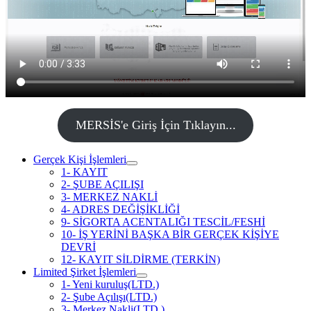
MERSİS'e Giriş İçin Tıklayın...
Gerçek Kişi İşlemleri
1- KAYIT
2- ŞUBE AÇILIŞI
3- MERKEZ NAKLİ
4- ADRES DEĞİŞİKLİĞİ
9- SİGORTA ACENTALIĞI TESCİL/FESHİ
10- İŞ YERİNİ BAŞKA BİR GERÇEK KİŞİYE
DEVRİ
12- KAYIT SİLDİRME (TERKİN)
Limited Şirket İşlemleri
1- Yeni kuruluş(LTD.)
2- Şube Açılışı(LTD.)
3- Merkez Nakli(LTD.)