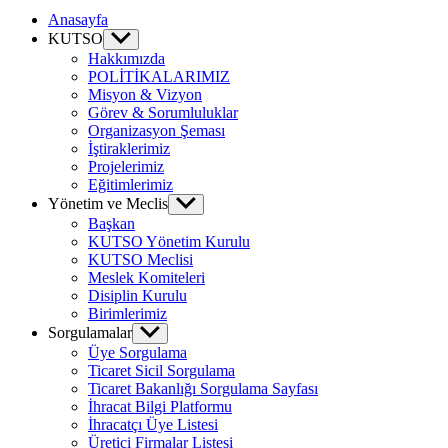
Canvas
Anasayfa
KUTSO
Show
sub
Hakkımızda
menu
POLİTİKALARIMIZ
Misyon & Vizyon
Görev & Sorumluluklar
Organizasyon Şeması
İştiraklerimiz
Projelerimiz
Eğitimlerimiz
Yönetim ve Meclis
Show
sub
Başkan
menu
KUTSO Yönetim Kurulu
KUTSO Meclisi
Meslek Komiteleri
Disiplin Kurulu
Birimlerimiz
Sorgulamalar
Show
sub
Üye Sorgulama
menu
Ticaret Sicil Sorgulama
Ticaret Bakanlığı Sorgulama Sayfası
İhracat Bilgi Platformu
İhracatçı Üye Listesi
Üretici Firmalar Listesi