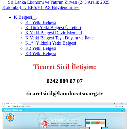
tıklayın
(Yeni
←
Sri Lanka Ekonomi ve Yatırım Zirvesi (2–3 Aralık 2025,
(Yeni
pencerede
Kolombo)
→
EES/ETIAS Bilgilendirmesi
pencerede
açılır)
açılır)
K Belgesi
K1 Yetki Belgesi
K Türü Yetki Belgesi Ücretleri
K Yetki Belgesi Devir İşlemleri
K Yetki Belgesi Taşıt Düşüm ve İlave
K1* (Yıldızlı) Yetki Belgesi
K2 Yetki Belgesi
K3 Yetki Belgesi
Ticaret Sicil İletişim:
0242 889 07 07
ticaretsicil@kumlucatso.org.tr