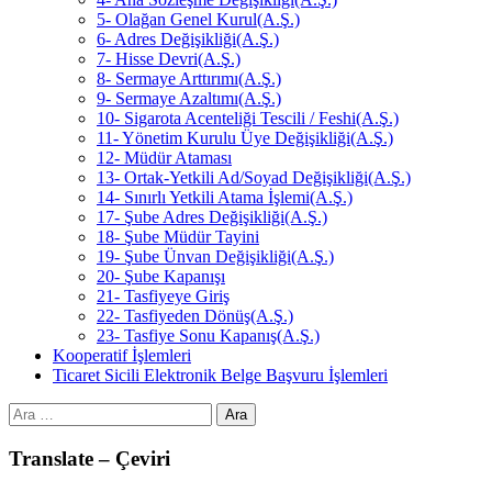
5- Olağan Genel Kurul(A.Ş.)
6- Adres Değişikliği(A.Ş.)
7- Hisse Devri(A.Ş.)
8- Sermaye Arttırımı(A.Ş.)
9- Sermaye Azaltımı(A.Ş.)
10- Sigarota Acenteliği Tescili / Feshi(A.Ş.)
11- Yönetim Kurulu Üye Değişikliği(A.Ş.)
12- Müdür Ataması
13- Ortak-Yetkili Ad/Soyad Değişikliği(A.Ş.)
14- Sınırlı Yetkili Atama İşlemi(A.Ş.)
17- Şube Adres Değişikliği(A.Ş.)
18- Şube Müdür Tayini
19- Şube Ünvan Değişikliği(A.Ş.)
20- Şube Kapanışı
21- Tasfiyeye Giriş
22- Tasfiyeden Dönüş(A.Ş.)
23- Tasfiye Sonu Kapanış(A.Ş.)
Kooperatif İşlemleri
Ticaret Sicili Elektronik Belge Başvuru İşlemleri
Arama:
Translate – Çeviri