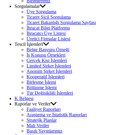
Birimlerimiz
Sorgulamalar
Üye Sorgulama
Ticaret Sicil Sorgulama
Ticaret Bakanlığı Sorgulama Sayfası
İhracat Bilgi Platformu
İhracatçı Üye Listesi
Üretici Firmalar Listesi
Tescil İşlemleri
Belge Başvuru Örneği
İş Konusu Örnekleri
Gerçek Kişi İşlemleri
Limited Şirket İşlemleri
Anonim Şirket İşlemleri
Kooperatif İşlemleri
Birleşme İşlemi
Bölünme İşlemi
Tür Değişikliği İşlemleri
K Belgesi
Raporlar ve Veriler
Faaliyet Raporları
Araştırma ve İstatistik Raporları
Stratejik Planlar
Mali Veriler
Basılı Yayınlarımız