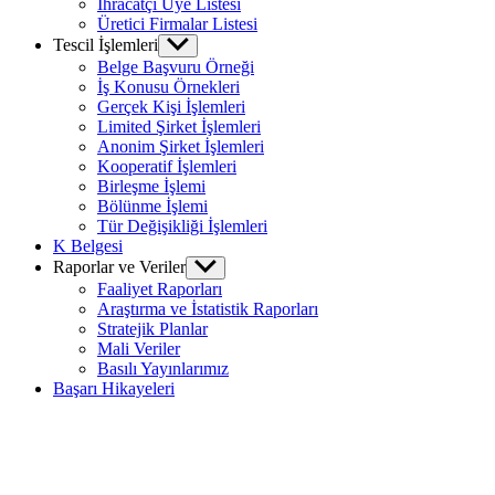
İhracatçı Üye Listesi
Üretici Firmalar Listesi
Tescil İşlemleri
Show
sub
Belge Başvuru Örneği
menu
İş Konusu Örnekleri
Gerçek Kişi İşlemleri
Limited Şirket İşlemleri
Anonim Şirket İşlemleri
Kooperatif İşlemleri
Birleşme İşlemi
Bölünme İşlemi
Tür Değişikliği İşlemleri
K Belgesi
Raporlar ve Veriler
Show
sub
Faaliyet Raporları
menu
Araştırma ve İstatistik Raporları
Stratejik Planlar
Mali Veriler
Basılı Yayınlarımız
Başarı Hikayeleri