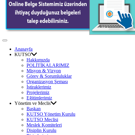
Odası
Off
Canvas
Anasayfa
KUTSO
Hakkımızda
POLİTİKALARIMIZ
Misyon & Vizyon
Görev & Sorumluluklar
Organizasyon Şeması
İştiraklerimiz
Projelerimiz
Eğitimlerimiz
Yönetim ve Meclis
Başkan
KUTSO Yönetim Kurulu
KUTSO Meclisi
Meslek Komiteleri
Disiplin Kurulu