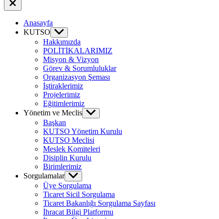
Close
Off
Canvas
Anasayfa
KUTSO
Show
sub
Hakkımızda
menu
POLİTİKALARIMIZ
Misyon & Vizyon
Görev & Sorumluluklar
Organizasyon Şeması
İştiraklerimiz
Projelerimiz
Eğitimlerimiz
Yönetim ve Meclis
Show
sub
Başkan
menu
KUTSO Yönetim Kurulu
KUTSO Meclisi
Meslek Komiteleri
Disiplin Kurulu
Birimlerimiz
Sorgulamalar
Show
sub
Üye Sorgulama
menu
Ticaret Sicil Sorgulama
Ticaret Bakanlığı Sorgulama Sayfası
İhracat Bilgi Platformu