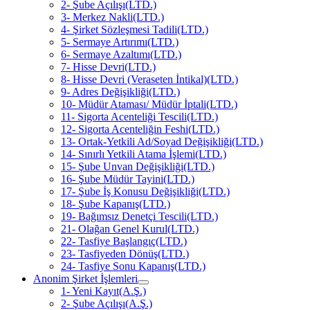
2- Şube Açılışı(LTD.)
3- Merkez Nakli(LTD.)
4- Şirket Sözleşmesi Tadili(LTD.)
5- Sermaye Artırımı(LTD.)
6- Sermaye Azaltımı(LTD.)
7- Hisse Devri(LTD.)
8- Hisse Devri (Veraseten İntikal)(LTD.)
9- Adres Değişikliği(LTD.)
10- Müdür Ataması/ Müdür İptali(LTD.)
11- Sigorta Acenteliği Tescili(LTD.)
12- Sigorta Acenteliğin Feshi(LTD.)
13- Ortak-Yetkili Ad/Soyad Değişikliği(LTD.)
14- Sınırlı Yetkili Atama İşlemi(LTD.)
15- Şube Unvan Değişikliği(LTD.)
16- Şube Müdür Tayini(LTD.)
17- Şube İş Konusu Değişikliği(LTD.)
18- Şube Kapanış(LTD.)
19- Bağımsız Denetçi Tescili(LTD.)
21- Olağan Genel Kurul(LTD.)
22- Tasfiye Başlangıç(LTD.)
23- Tasfiyeden Dönüş(LTD.)
24- Tasfiye Sonu Kapanış(LTD.)
Anonim Şirket İşlemleri
1- Yeni Kayıt(A.Ş.)
2- Şube Açılışı(A.Ş.)