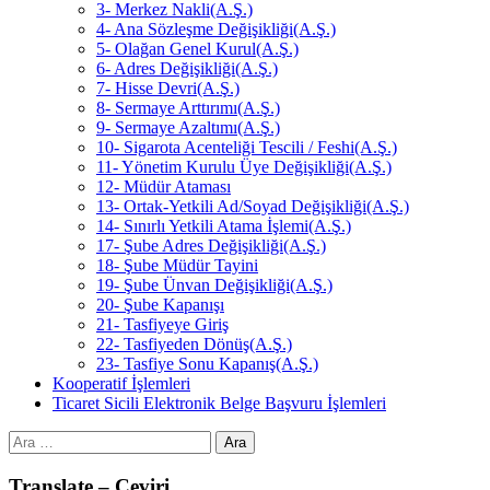
3- Merkez Nakli(A.Ş.)
4- Ana Sözleşme Değişikliği(A.Ş.)
5- Olağan Genel Kurul(A.Ş.)
6- Adres Değişikliği(A.Ş.)
7- Hisse Devri(A.Ş.)
8- Sermaye Arttırımı(A.Ş.)
9- Sermaye Azaltımı(A.Ş.)
10- Sigarota Acenteliği Tescili / Feshi(A.Ş.)
11- Yönetim Kurulu Üye Değişikliği(A.Ş.)
12- Müdür Ataması
13- Ortak-Yetkili Ad/Soyad Değişikliği(A.Ş.)
14- Sınırlı Yetkili Atama İşlemi(A.Ş.)
17- Şube Adres Değişikliği(A.Ş.)
18- Şube Müdür Tayini
19- Şube Ünvan Değişikliği(A.Ş.)
20- Şube Kapanışı
21- Tasfiyeye Giriş
22- Tasfiyeden Dönüş(A.Ş.)
23- Tasfiye Sonu Kapanış(A.Ş.)
Kooperatif İşlemleri
Ticaret Sicili Elektronik Belge Başvuru İşlemleri
Arama:
Translate – Çeviri