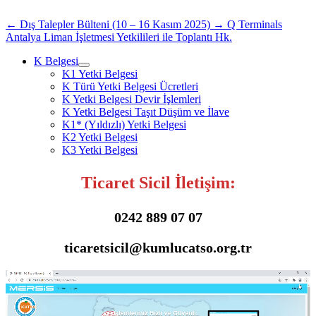
paylaşmak
için
için
tıklayın
tıklayın
(Yeni
←
Dış Talepler Bülteni (10 – 16 Kasım 2025)
→
Q Terminals
(Yeni
pencerede
Antalya Liman İşletmesi Yetkilileri ile Toplantı Hk.
pencerede
açılır)
açılır)
K Belgesi
K1 Yetki Belgesi
K Türü Yetki Belgesi Ücretleri
K Yetki Belgesi Devir İşlemleri
K Yetki Belgesi Taşıt Düşüm ve İlave
K1* (Yıldızlı) Yetki Belgesi
K2 Yetki Belgesi
K3 Yetki Belgesi
Ticaret Sicil İletişim:
0242 889 07 07
ticaretsicil@kumlucatso.org.tr