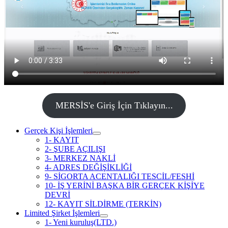
MERSİS'e Giriş İçin Tıklayın...
Gerçek Kişi İşlemleri
1- KAYIT
2- ŞUBE AÇILIŞI
3- MERKEZ NAKLİ
4- ADRES DEĞİŞİKLİĞİ
9- SİGORTA ACENTALIĞI TESCİL/FESHİ
10- İŞ YERİNİ BAŞKA BİR GERÇEK KİŞİYE
DEVRİ
12- KAYIT SİLDİRME (TERKİN)
Limited Şirket İşlemleri
1- Yeni kuruluş(LTD.)