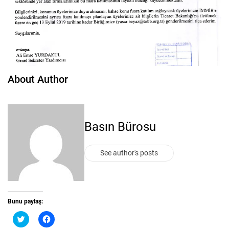
About Author
Basın Bürosu
See author's posts
Bunu paylaş:
T
F
w
a