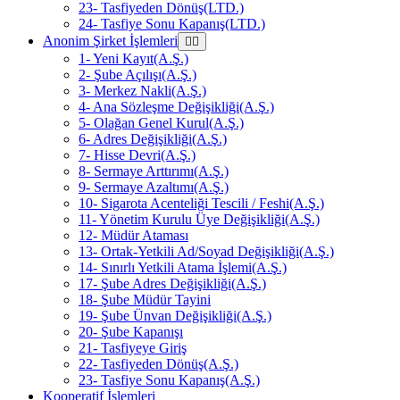
23- Tasfiyeden Dönüş(LTD.)
24- Tasfiye Sonu Kapanış(LTD.)
Anonim Şirket İşlemleri
1- Yeni Kayıt(A.Ş.)
2- Şube Açılışı(A.Ş.)
3- Merkez Nakli(A.Ş.)
4- Ana Sözleşme Değişikliği(A.Ş.)
5- Olağan Genel Kurul(A.Ş.)
6- Adres Değişikliği(A.Ş.)
7- Hisse Devri(A.Ş.)
8- Sermaye Arttırımı(A.Ş.)
9- Sermaye Azaltımı(A.Ş.)
10- Sigarota Acenteliği Tescili / Feshi(A.Ş.)
11- Yönetim Kurulu Üye Değişikliği(A.Ş.)
12- Müdür Ataması
13- Ortak-Yetkili Ad/Soyad Değişikliği(A.Ş.)
14- Sınırlı Yetkili Atama İşlemi(A.Ş.)
17- Şube Adres Değişikliği(A.Ş.)
18- Şube Müdür Tayini
19- Şube Ünvan Değişikliği(A.Ş.)
20- Şube Kapanışı
21- Tasfiyeye Giriş
22- Tasfiyeden Dönüş(A.Ş.)
23- Tasfiye Sonu Kapanış(A.Ş.)
Kooperatif İşlemleri