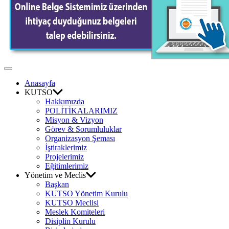
Odası
Off
Canvas
Anasayfa
KUTSO
Hakkımızda
POLİTİKALARIMIZ
Misyon & Vizyon
Görev & Sorumluluklar
Organizasyon Şeması
İştiraklerimiz
Projelerimiz
Eğitimlerimiz
Yönetim ve Meclis
Başkan
KUTSO Yönetim Kurulu
KUTSO Meclisi
Meslek Komiteleri
Disiplin Kurulu