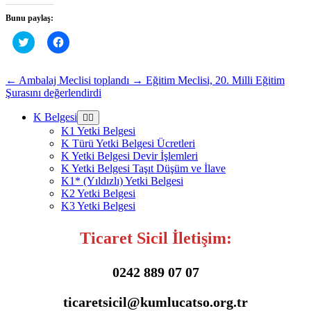
Bunu paylaş:
Twitter
Facebook'ta
üzerinde
paylaşmak
paylaşmak
için
için
tıklayın
tıklayın
(Yeni
←
Ambalaj Meclisi toplandı
→
Eğitim Meclisi, 20. Milli Eğitim
(Yeni
pencerede
Şurasını değerlendirdi
pencerede
açılır)
açılır)
K Belgesi
K1 Yetki Belgesi
K Türü Yetki Belgesi Ücretleri
K Yetki Belgesi Devir İşlemleri
K Yetki Belgesi Taşıt Düşüm ve İlave
K1* (Yıldızlı) Yetki Belgesi
K2 Yetki Belgesi
K3 Yetki Belgesi
Ticaret Sicil İletişim:
0242 889 07 07
ticaretsicil@kumlucatso.org.tr