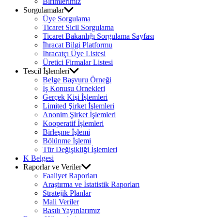
Birimlerimiz
Sorgulamalar
Üye Sorgulama
Ticaret Sicil Sorgulama
Ticaret Bakanlığı Sorgulama Sayfası
İhracat Bilgi Platformu
İhracatçı Üye Listesi
Üretici Firmalar Listesi
Tescil İşlemleri
Belge Başvuru Örneği
İş Konusu Örnekleri
Gerçek Kişi İşlemleri
Limited Şirket İşlemleri
Anonim Şirket İşlemleri
Kooperatif İşlemleri
Birleşme İşlemi
Bölünme İşlemi
Tür Değişikliği İşlemleri
K Belgesi
Raporlar ve Veriler
Faaliyet Raporları
Araştırma ve İstatistik Raporları
Stratejik Planlar
Mali Veriler
Basılı Yayınlarımız