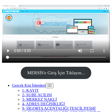
MERSİS'e Giriş İçin Tıklayın...
Gerçek Kişi İşlemleri
1- KAYIT
2- ŞUBE AÇILIŞI
3- MERKEZ NAKLİ
4- ADRES DEĞİŞİKLİĞİ
9- SİGORTA ACENTALIĞI TESCİL/FESHİ