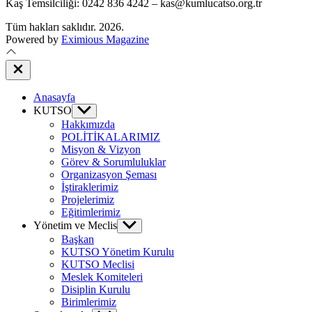
Kaş Temsilciliği: 0242 836 4242 – kas@kumlucatso.org.tr
Tüm hakları saklıdır. 2026.
Powered by
Eximious Magazine
Close
Off
Canvas
Anasayfa
KUTSO
Show
sub
Hakkımızda
menu
POLİTİKALARIMIZ
Misyon & Vizyon
Görev & Sorumluluklar
Organizasyon Şeması
İştiraklerimiz
Projelerimiz
Eğitimlerimiz
Yönetim ve Meclis
Show
sub
Başkan
menu
KUTSO Yönetim Kurulu
KUTSO Meclisi
Meslek Komiteleri
Disiplin Kurulu
Birimlerimiz