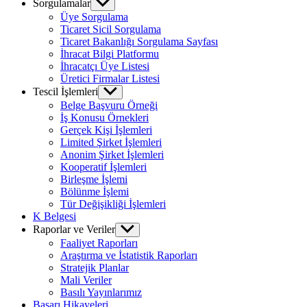
Sorgulamalar
Show
sub
Üye Sorgulama
menu
Ticaret Sicil Sorgulama
Ticaret Bakanlığı Sorgulama Sayfası
İhracat Bilgi Platformu
İhracatçı Üye Listesi
Üretici Firmalar Listesi
Tescil İşlemleri
Show
sub
Belge Başvuru Örneği
menu
İş Konusu Örnekleri
Gerçek Kişi İşlemleri
Limited Şirket İşlemleri
Anonim Şirket İşlemleri
Kooperatif İşlemleri
Birleşme İşlemi
Bölünme İşlemi
Tür Değişikliği İşlemleri
K Belgesi
Raporlar ve Veriler
Show
sub
Faaliyet Raporları
menu
Araştırma ve İstatistik Raporları
Stratejik Planlar
Mali Veriler
Basılı Yayınlarımız
Başarı Hikayeleri