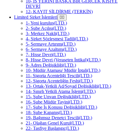
10- İŞ YERİNİ BAŞKA BİR GERÇEK KİŞİYE
DEVRİ
12- KAYIT SİLDİRME (TERKİN)
Limited Şirket İşlemleri
1- Yeni kuruluş(LTD.)
2- Şube Açılışı(LTD.)
3- Merkez Nakli(LTD.)
4- Şirket Sözleşmesi Tadili(LTD.)
5- Sermaye Artırımı(LTD.)
6- Sermaye Azaltımı(LTD.)
7- Hisse Devri(LTD.)
8- Hisse Devri (Veraseten İntikal)(LTD.)
9- Adres Değişikliği(LTD.)
10- Müdür Ataması/ Müdür İptali(LTD.)
11- Sigorta Acenteliği Tescili(LTD.)
12- Sigorta Acenteliğin Feshi(LTD.)
13- Ortak-Yetkili Ad/Soyad Değişikliği(LTD.)
14- Sınırlı Yetkili Atama İşlemi(LTD.)
15- Şube Unvan Değişikliği(LTD.)
16- Şube Müdür Tayini(LTD.)
17- Şube İş Konusu Değişikliği(LTD.)
18- Şube Kapanış(LTD.)
19- Bağımsız Denetçi Tescili(LTD.)
21- Olağan Genel Kurul(LTD.)
22- Tasfiye Başlangıç(LTD.)