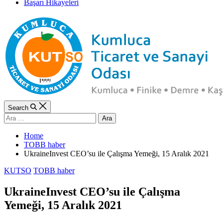
Başarı Hikayeleri
Search
Arama:
Home
TOBB haber
UkraineInvest CEO’su ile Çalışma Yemeği, 15 Aralık 2021
Categories
KUTSO
TOBB haber
UkraineInvest CEO’su ile Çalışma
Yemeği, 15 Aralık 2021